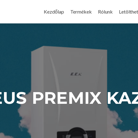
Skip
to
Kezdőlap
Termékek
Rólunk
Letölthe
content
US PREMIX K