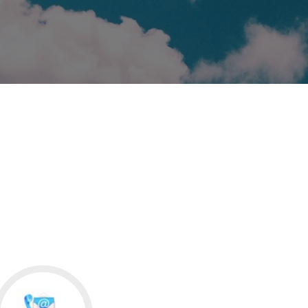
Go
to