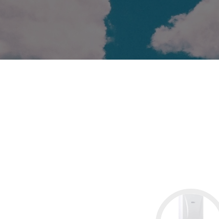
Go
to