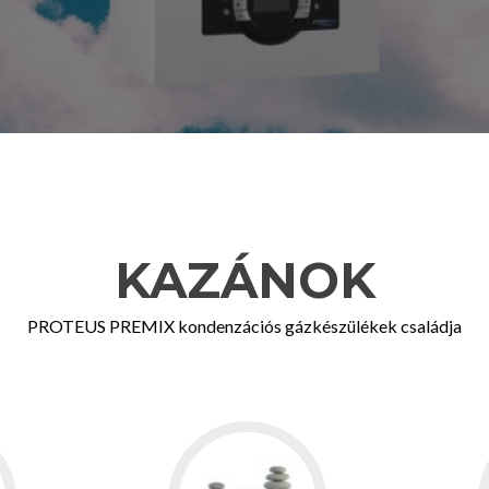
KAZÁNOK
PROTEUS PREMIX kondenzációs gázkészülékek családja
Go
to