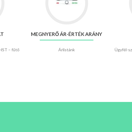
ínálat
Megnyerő
Ár-
Érték
arány
AT
MEGNYERŐ ÁR-ÉRTÉK ARÁNY
HST – fűtő
Árlistánk
Ügyfél-sz