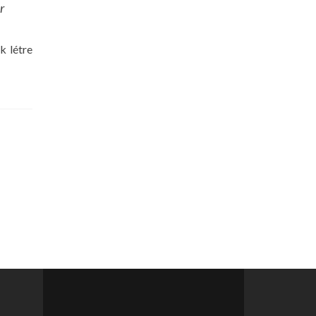
r
k létre