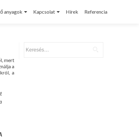
tő anyagok
Kapcsolat
Hírek
Referencia
Keresés:
l, mert
nálja a
król, a
t
a
A