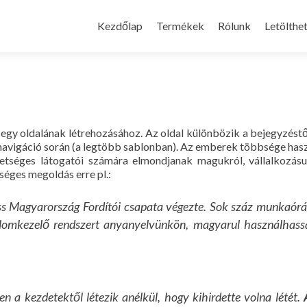
Skip
to
Kezdőlap
Termékek
Rólunk
Letölthe
content
egy oldalának létrehozásához. Az oldal különbözik a bejegyzéstő
a navigáció során (a legtöbb sablonban). Az emberek többsége hasz
hetséges látogatói számára elmondjanak magukról, vállalkozásu
séges megoldás erre pl.:
ss Magyarország Fordítói csapata végezte. Sok száz munkaórá
alomkezelő rendszert anyanyelvünkön, magyarul használhass
n a kezdetektől létezik anélkül, hogy kihirdette volna létét.